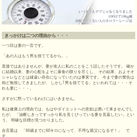
きっかけは二つの理由から・・・
一つ目は妻の一言です。
「あの人はもう男を捨ててるから。」
直接ではありませんが、妻が友人に私のことをこう話したそうです。 確か
に結婚以来、妻の心配をよそに暴食の限りを尽くし、 その結果、およそオ
シャレなどとは縁遠い存在になっていたのは事実です。 今まで妻の警告は
殆ど無視してきましたが、 しかし｢男を捨ててる」といわれては・・・そ
れも妻に・・・。
さすがに黙っているわけにはいきません。
私は健康上の理由では、もはやダイエットへの意欲は湧いて来ませんでし
たが、 「油断しきってすっかり私を見くびっている妻を見返したい」とい
う、 明確な目標が見つかりました。
合言葉は 「60歳までに60キロになって、不埒な親父になるぞ！」 で
す。