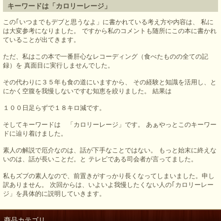
キーワードは「カロリーレージ」
この｢いつまでもデブと思うなよ」に書かれている考え方や内容は、 私に
は大変参考になりました。 ですから私のコメントも随所にこの本に書かれ
ていることが出てきます。
ただ、私はこの本で一番肝心なレコーディング（食べたものの全ての記
録）を 真面目に実行しませんでした。
その代わりに３５年も食の道にいますから、 その経験と知識を活用し、と
にかく空腹を我慢しないですむ知恵を絞りました。 結果は
１００日足らずで１８キロ減です。
そしてキーワードは 「カロリーレージ」です。 あぁやっとこのキーワー
ドに辿り着けました。
素人の解説で厄介なのは、話が下手なことではない。 もっと始末に終えな
いのは、話が長いことだ。と テレビである司会者が言ってました。
私もズブの素人なので、前置きがすっかり長くなってしまいました。申し
訳ありません。 次回からは、いよいよ我慢したくない人の｢カロリーレー
ジ」を具体的に説明していきます。
商品カテゴリ