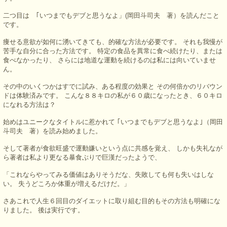
二つ目は ｢いつまでもデブと思うなよ」(岡田斗司夫 著）を読んだこと
です。
痩せる意欲が如何に湧いてきても、的確な方法が必要です。 それも我慢が
苦手な自分に合った方法です。 特定の食品を異常に食べ続けたり、または
食べなかったり、 さらには地道な運動を続けるのは私には向いていませ
ん。
その中のいくつかはすでに試み、ある程度の効果と その何倍かのリバウン
ドは体験済みです。 こんな８８キロの私が６０歳になったとき、６０キロ
になれる方法は？
始めはユニークなタイトルに惹かれて ｢いつまでもデブと思うなよ｣（岡田
斗司夫 著）を読み始めました。
そして著者が食欲旺盛で運動嫌いという点に共感を覚え、 しかも失礼なが
ら著者は私より更なる暴食ぶりで巨漢だったようで、
「これならやってみる価値はありそうだな、失敗しても何も失いはしな
い。 失うどころか体重が増えるだけだ。」
さあこれで人生６回目のダイエットに取り組む目的もその方法も明確にな
りました。 後は実行です。