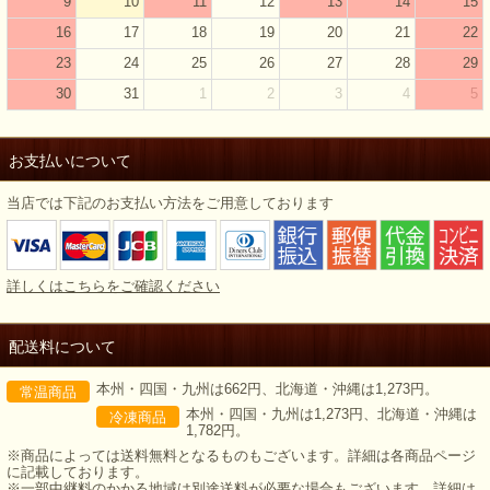
9
10
11
12
13
14
15
16
17
18
19
20
21
22
23
24
25
26
27
28
29
30
31
1
2
3
4
5
お支払いについて
当店では下記のお支払い方法をご用意しております
詳しくはこちらをご確認ください
配送料について
本州・四国・九州は662円、北海道・沖縄は1,273円。
常温商品
本州・四国・九州は1,273円、北海道・沖縄は
冷凍商品
1,782円。
※商品によっては送料無料となるものもございます。詳細は各商品ページ
に記載しております。
※一部中継料のかかる地域は別途送料が必要な場合もございます。詳細は