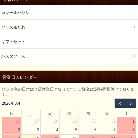
カレー＆ハヤシ
ソース＆たれ
ギフトセット
パスタソース
営業日カレンダー
ピンク色の日付は当店休業日となります。ご注文は24時間受付けておりま
す。
2026年8月
日
月
火
水
木
金
土
26
27
28
29
30
31
1
2
3
4
5
6
7
8