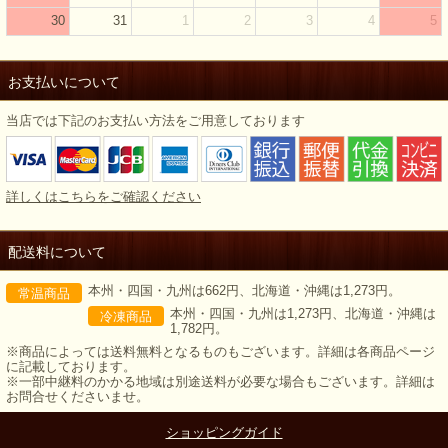
30
31
1
2
3
4
5
お支払いについて
当店では下記のお支払い方法をご用意しております
詳しくはこちらをご確認ください
配送料について
本州・四国・九州は662円、北海道・沖縄は1,273円。
常温商品
本州・四国・九州は1,273円、北海道・沖縄は
冷凍商品
1,782円。
※商品によっては送料無料となるものもございます。詳細は各商品ページ
に記載しております。
※一部中継料のかかる地域は別途送料が必要な場合もございます。詳細は
お問合せくださいませ。
ショッピングガイド