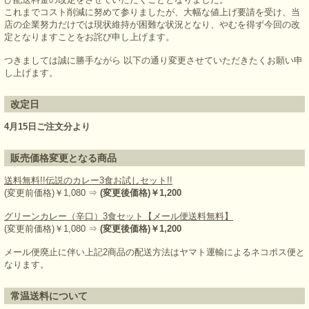
これまでコスト削減に努めて参りましたが、大幅な値上げ要請を受け、当
店の企業努力だけでは現状維持が困難な状況となり、やむを得ず今回の改
定となりますことをお詫び申し上げます。
つきましては誠に勝手ながら 以下の通り変更させていただきたくお願い申
し上げます。
改定日
4月15日ご注文分より
販売価格変更となる商品
送料無料!!伝説のカレー3食お試しセット!!
(変更前価格)￥1,080 ⇒
(変更後価格)￥1,200
グリーンカレー（辛口）3食セット【メール便送料無料】
(変更前価格)￥1,080 ⇒
(変更後価格)￥1,200
メール便廃止に伴い上記2商品の配送方法はヤマト運輸によるネコポス便と
なります。
常温送料について